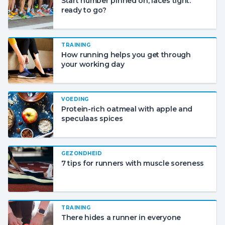
Start number pinned on, laces tight:
ready to go?
TRAINING
How running helps you get through
your working day
VOEDING
Protein-rich oatmeal with apple and
speculaas spices
GEZONDHEID
7 tips for runners with muscle soreness
TRAINING
There hides a runner in everyone