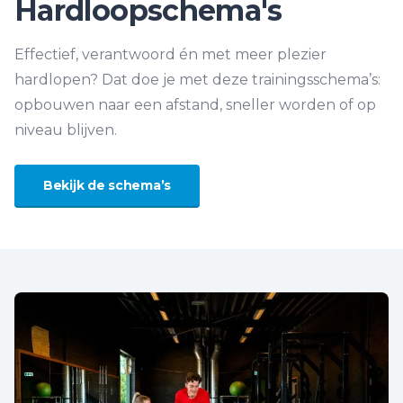
Hardloopschema's
Effectief, verantwoord én met meer plezier
hardlopen? Dat doe je met deze trainingsschema’s:
opbouwen naar een afstand, sneller worden of op
niveau blijven.
Bekijk de schema’s