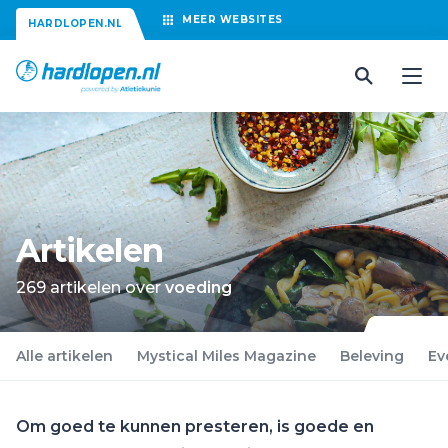
MEER
WEBSITES
HARDLOPEN.NL
Artikelen
269 artikelen over
voeding
Alle artikelen
Mystical Miles Magazine
Beleving
Ev
Om goed te kunnen presteren, is goede en