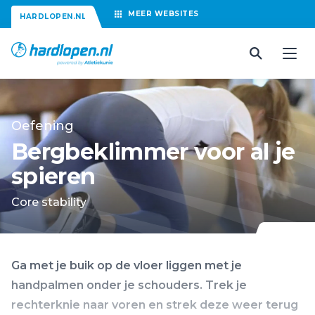
MEER
WEBSITES
HARDLOPEN.NL
Oefening
Bergbeklimmer voor al je
spieren
Core stability
Ga met je buik op de vloer liggen met je
handpalmen onder je schouders. Trek je
rechterknie naar voren en strek deze weer terug