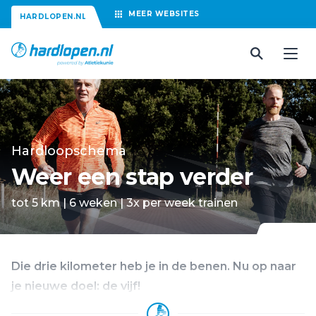
MEER
WEBSITES
HARDLOPEN.NL
Hardloopschema
Weer een stap verder
tot 5 km | 6 weken | 3x per week trainen
Die drie kilometer heb je in de benen. Nu op naar
je nieuwe doel: de vijf!