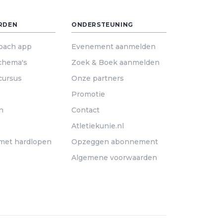
RDEN
ONDERSTEUNING
oach app
Evenement aanmelden
chema's
Zoek & Boek aanmelden
cursus
Onze partners
Promotie
n
Contact
Atletiekunie.nl
met hardlopen
Opzeggen abonnement
Algemene voorwaarden