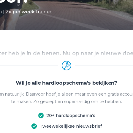
n | 2x per week trainen
ter heb je in de benen. Nu op naar je nieuwe doel:
Wil je alle hardloopschema’s bekijken?
n natuurlijk! Daarvoor hoef je alleen maar even een gratis accou
te maken. Zo gepiept en superhandig om te hebben:
20+ hardloopschema’s
Tweewekelijkse nieuwsbrief