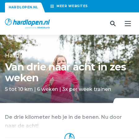
MEER
WEBSITES
HARDLOPEN.NL
Hardloopschema
Van drie naar acht in zes
weken
5 tot 10 km | 6 weken | 3x per week trainen
De drie kilometer heb je in de benen. Nu door
naar de acht!