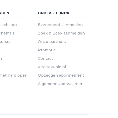
RDEN
ONDERSTEUNING
oach app
Evenement aanmelden
chema's
Zoek & Boek aanmelden
cursus
Onze partners
Promotie
n
Contact
Atletiekunie.nl
met hardlopen
Opzeggen abonnement
Algemene voorwaarden