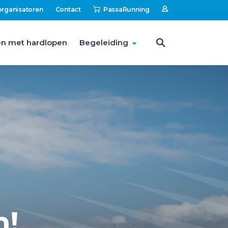
organisatoren
Contact
PassaRunning
n met hardlopen
Begeleiding
n!