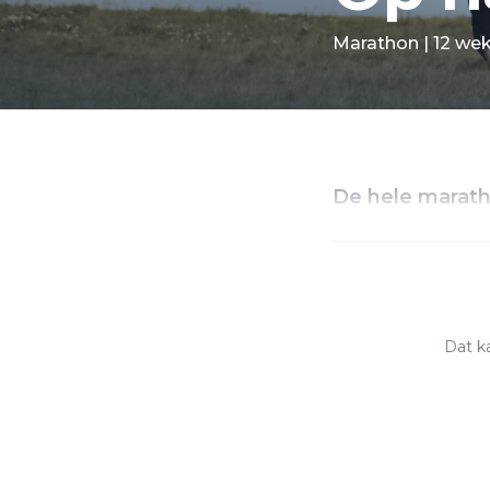
Marathon | 12 wek
De hele maratho
Dat ka