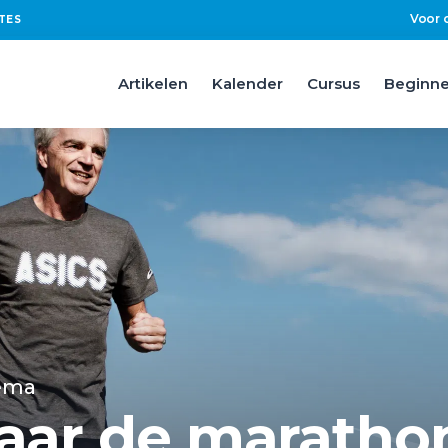
Voor 
TES
Artikelen
Kalender
Cursus
Beginne
ema
aar de maratho