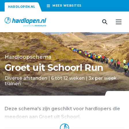
MEER
WEBSITES
HARDLOPEN.NL
Hardloopschema
Groet uit Schoorl Run
Diverse afstanden | 6 tot 12 weken | 3x per week
trainen
Deze schema's zijn geschikt voor hardlopers die
meedoen aan Groet uit Schoorl.