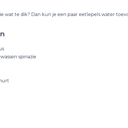
ie wat te dik? Dan kun je een paar eetlepels water toev
en
us
wassen spinazie
hurt