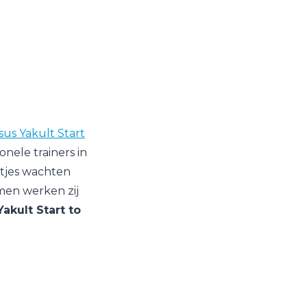
us Yakult Start
nele trainers in
tjes wachten
men werken zij
Yakult Start to