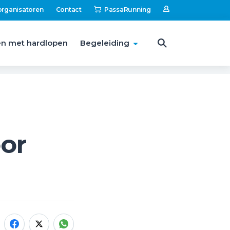
organisatoren
Contact
PassaRunning
n met hardlopen
Begeleiding
or