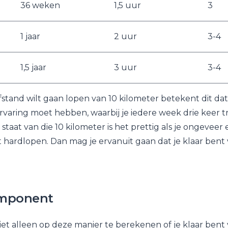
36 weken
1,5 uur
3
1 jaar
2 uur
3-4
1,5 jaar
3 uur
3-4
stand wilt gaan lopen van 10 kilometer betekent dit dat
aring moet hebben, waarbij je iedere week drie keer tra
t staat van die 10 kilometer is het prettig als je ongeveer
 hardlopen. Dan mag je ervanuit gaan dat je klaar bent 
omponent
niet alleen op deze manier te berekenen of je klaar bent