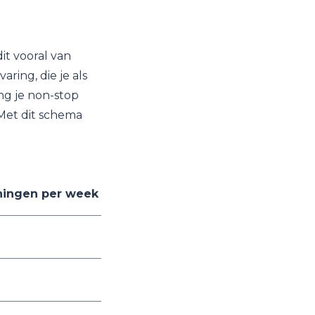
it vooral van
ring, die je als
g je non-stop
Met dit schema
ningen per week