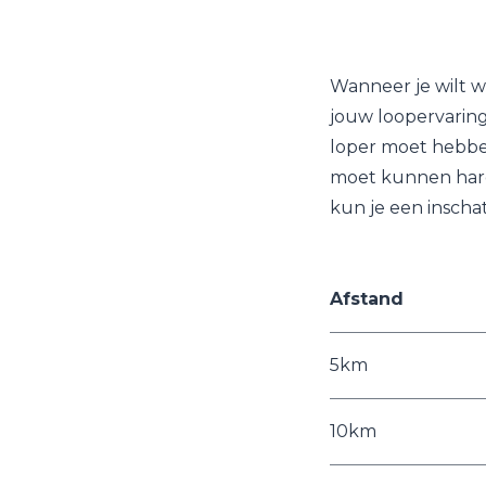
Wanneer je wilt w
jouw loopervaring 
loper moet hebbe
moet kunnen hardl
kun je een inschat
Afstand
5km
10km