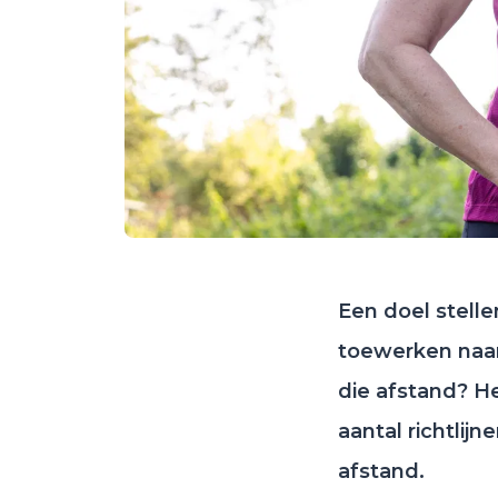
Een doel stell
toewerken naar
die afstand? He
aantal richtlij
afstand.