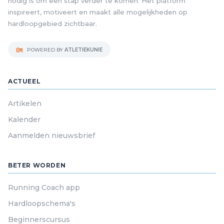
nodig is om een stap verder te komen. Het platform
inspireert, motiveert en maakt alle mogelijkheden op
hardloopgebied zichtbaar.
POWERED BY
ATLETIEKUNIE
ACTUEEL
Artikelen
Kalender
Aanmelden nieuwsbrief
BETER WORDEN
Running Coach app
Hardloopschema's
Beginnerscursus