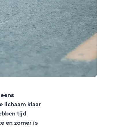
neens
e lichaam klaar
ebben tijd
te en zomer is