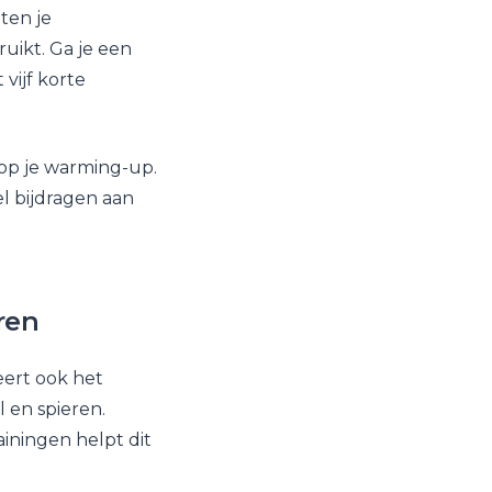
ten je
uikt. Ga je een
 vijf korte
n op je warming-up.
l bijdragen aan
ren
eert ook het
 en spieren.
ainingen helpt dit