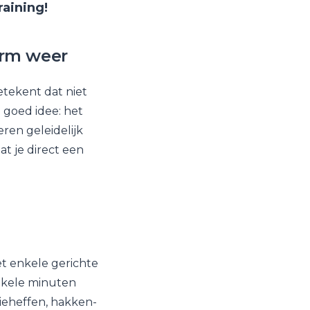
aining!
arm weer
etekent dat niet
 goed idee: het
ren geleidelijk
t je direct een
t enkele gerichte
enkele minuten
ieheffen, hakken-