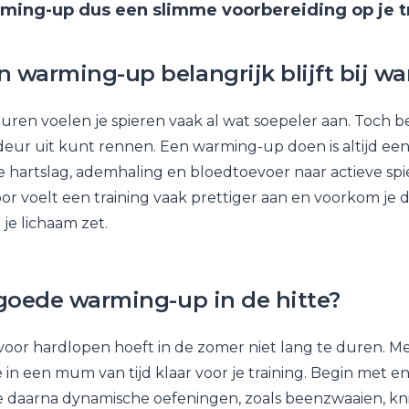
ing-up dus een slimme voorbereiding op je tr
warming-up belangrijk blijft bij w
uren voelen je spieren vaak al wat soepeler aan. Toch b
deur uit kunt rennen. Een warming-up doen is altijd een
e hartslag, ademhaling en bloedtoevoer naar actieve spie
r voelt een training vaak prettiger aan en voorkom je da
je lichaam zet.
goede warming-up in de hitte?
or hardlopen hoeft in de zomer niet lang te duren. Me
 in een mum van tijd klaar voor je training. Begin met 
e daarna dynamische oefeningen, zoals beenzwaaien, kn