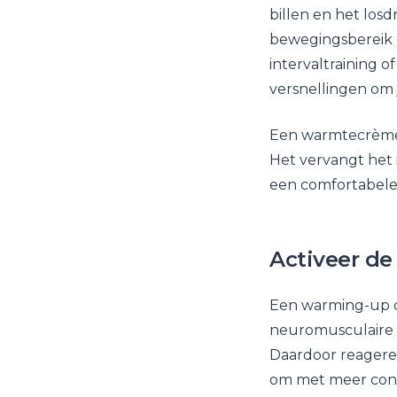
billen en het los
bewegingsbereik e
intervaltraining o
versnellingen om 
Een warmtecrème,
Het vervangt het 
een comfortabeler
Activeer de
Een warming-up do
neuromusculaire s
Daardoor reageren 
om met meer contr