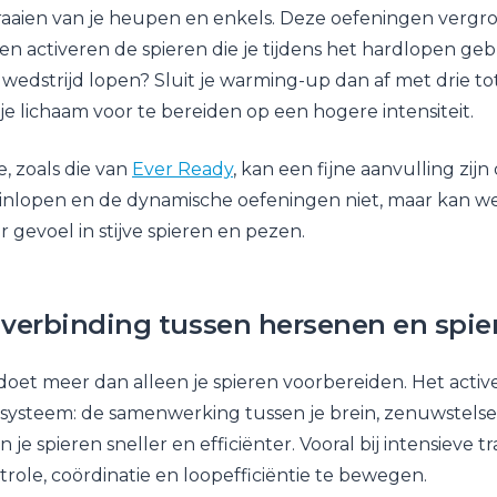
draaien van je heupen en enkels. Deze oefeningen vergro
n activeren de spieren die je tijdens het hardlopen gebr
f wedstrijd lopen? Sluit je warming-up dan af met drie tot
je lichaam voor te bereiden op een hogere intensiteit.
 zoals die van
Ever Ready
, kan een fijne aanvulling zij
inlopen en de dynamische oefeningen niet, maar kan we
 gevoel in stijve spieren en pezen.
 verbinding tussen hersenen en spie
et meer dan alleen je spieren voorbereiden. Het activ
ysteem: de samenwerking tussen je brein, zenuwstelsel
je spieren sneller en efficiënter. Vooral bij intensieve tr
ole, coördinatie en loopefficiëntie te bewegen.