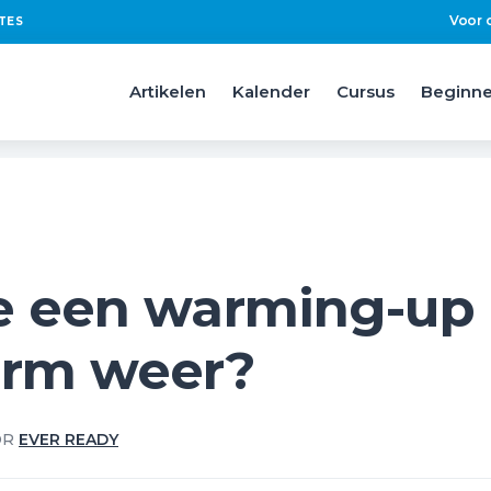
Voor 
TES
Artikelen
Kalender
Cursus
Beginne
e een warming-up
arm weer?
OR
EVER READY