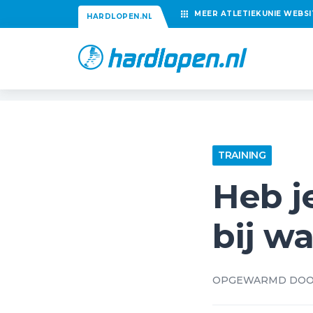
MEER
ATLETIEKUNIE
WEBSI
HARDLOPEN.NL
TRAINING
Heb j
bij w
OPGEWARMD DO