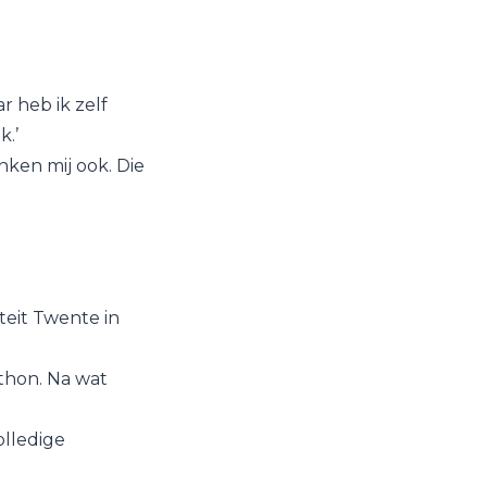
r heb ik zelf
k.’
anken mij ook. Die
iteit Twente in
thon. Na wat
olledige