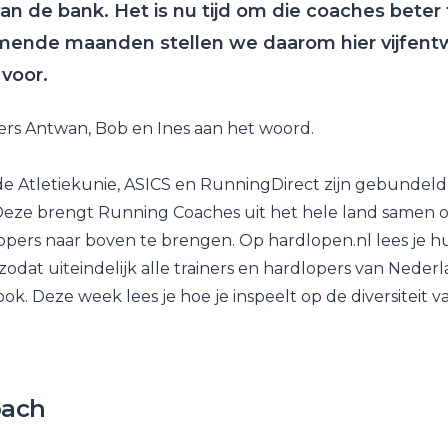
n de bank. Het is nu tijd om die coaches beter 
ende maanden stellen we daarom hier vijfentw
voor.
ners Antwan, Bob en Ines aan het woord.
e Atletiekunie, ASICS en RunningDirect zijn gebundeld
eze brengt Running Coaches uit het hele land samen o
lopers naar boven te brengen. Op hardlopen.nl lees je h
zodat uiteindelijk alle trainers en hardlopers van Neder
s ook. Deze week lees je hoe je inspeelt op de diversiteit 
oach