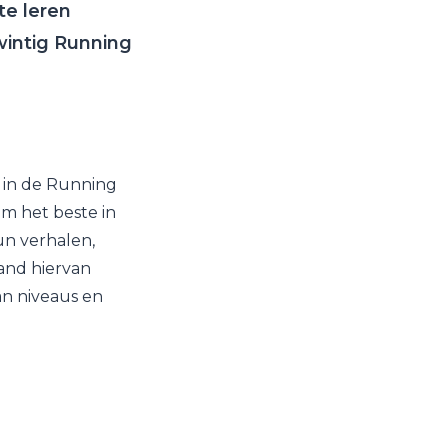
te leren
intig Running
 in de Running
m het beste in
un verhalen,
land hiervan
van niveaus en