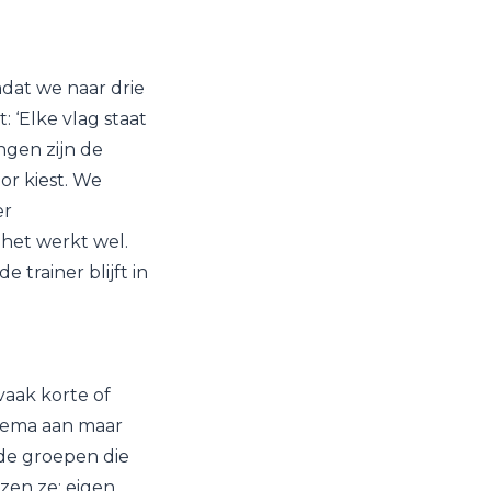
dat we naar drie
 ‘Elke vlag staat
ngen zijn de
or kiest. We
er
het werkt wel.
rainer blijft in
vaak korte of
chema aan maar
de groepen die
zen ze: eigen