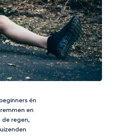
 beginners én
n, remmen en
 de regen,
duizenden