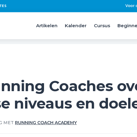
Voor 
TES
Artikelen
Kalender
Cursus
Beginne
nning Coaches ov
se niveaus en doel
G MET
RUNNING COACH ACADEMY