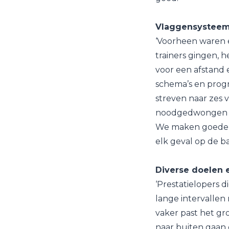
Vlaggensystee
‘Voorheen waren e
trainers gingen, 
voor een afstand 
schema’s en progr
streven naar zes
noodgedwongen tw
We maken goede af
elk geval op de b
Diverse doelen 
‘Prestatielopers d
lange intervallen
vaker past het g
naar buiten gaan