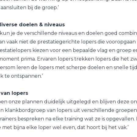
ansluiten bij de groep.’
iverse doelen & niveaus
 kun je de verschillende niveaus en doelen goed combi
an vaak niet de prestatiegerichte lopers die vooropgaa
estatielopers kiezen voor een bepaalde vlag en groep en
moment prima. Ervaren lopers trekken lopers die het z
rsom leren de lopers met scherpe doelen en snelle tij
k te ontspannen.’
van lopers
en onze plannen duidelijk uitgelegd en blijven deze o
n klankbordgroep van lopers uit verschillende groepen.
rainers bespreken na elke training wat ze is opgevallen. 
 met bijna elke loper wel even, dat hoort bij het vak.’