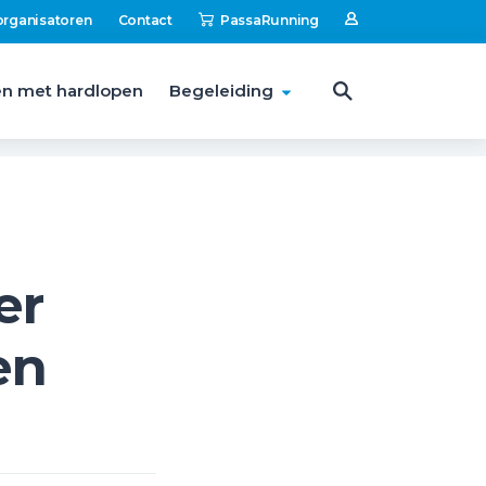
organisatoren
Contact
PassaRunning
n met hardlopen
Begeleiding
er
en