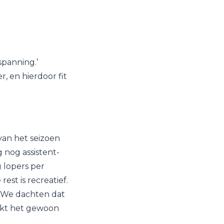
spanning.’
r, en hierdoor fit
van het seizoen
 nog assistent-
 lopers per
est is recreatief.
 We dachten dat
rkt het gewoon