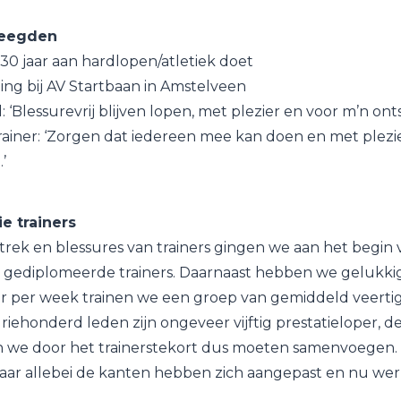
teegden
j 30 jaar aan hardlopen/atletiek doet
ining bij AV Startbaan in Amstelveen
 ‘Blessurevrij blijven lopen, met plezier en voor m’n ont
 trainer: ‘Zorgen dat iedereen mee kan doen en met plezie
’
ie trainers
trek en blessures van trainers gingen we aan het begin 
e gediplomeerde trainers. Daarnaast hebben we gelukkig
er per week trainen we een groep van gemiddeld veertig
iehonderd leden zijn ongeveer vijftig prestatieloper, de r
n we door het trainerstekort dus moeten samenvoegen.
maar allebei de kanten hebben zich aangepast en nu we