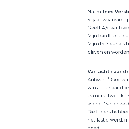
Naam:
Ines Vers
51 jaar waarvan zi
Geeft 4,5 jaar tra
Mijn hardloopdoel:
Mijn drijfveer als
blijven en worden.
Van acht naar dr
Antwan: ‘Door ver
van acht naar dri
trainers. Twee ke
avond. Van onze dr
Die lopers hebbe
het lastig werd, 
goed.’