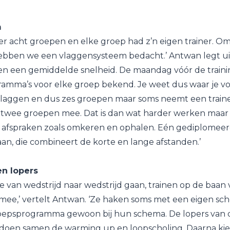
m
r acht groepen en elke groep had z’n eigen trainer. Om
hebben we een vlaggensysteem bedacht.’ Antwan legt uit:
en een gemiddelde snelheid. De maandag vóór de traini
amma’s voor elke groep bekend. Je weet dus waar je vo
 vlaggen en dus zes groepen maar soms neemt een train
ee groepen mee. Dat is dan wat harder werken maar 
spraken zoals omkeren en ophalen. Eén gediplomeerde t
aan, die combineert de korte en lange afstanden.’
en lopers
ie van wedstrijd naar wedstrijd gaan, trainen op de baan 
 mee,’ vertelt Antwan. ‘Ze haken soms met een eigen s
roepsprogramma gewoon bij hun schema. De lopers van 
 doen samen de warming up en loopscholing. Daarna kie