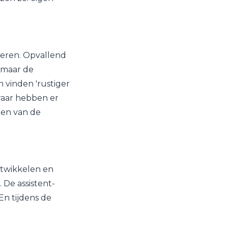
neren. Opvallend
n maar de
 vinden 'rustiger
waar hebben er
den van de
ntwikkelen en
 De assistent-
En tijdens de