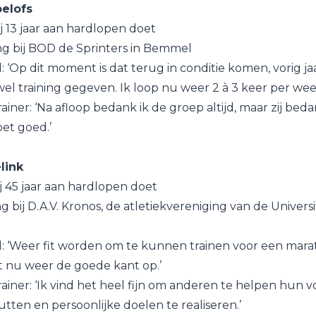
elofs
j 13 jaar aan hardlopen doet
ing bij BOD de Sprinters in Bemmel
 ‘Op dit moment is dat terug in conditie komen, vorig jaa
el training gegeven. Ik loop nu weer 2 à 3 keer per wee
trainer: ‘Na afloop bedank ik de groep altijd, maar zij bed
et goed.’
link
j 45 jaar aan hardlopen doet
ing bij D.A.V. Kronos, de atletiekvereniging van de Univers
: ‘Weer fit worden om te kunnen trainen voor een mara
t nu weer de goede kant op.’
 trainer: ‘Ik vind het heel fijn om anderen te helpen hun v
tten en persoonlijke doelen te realiseren.’