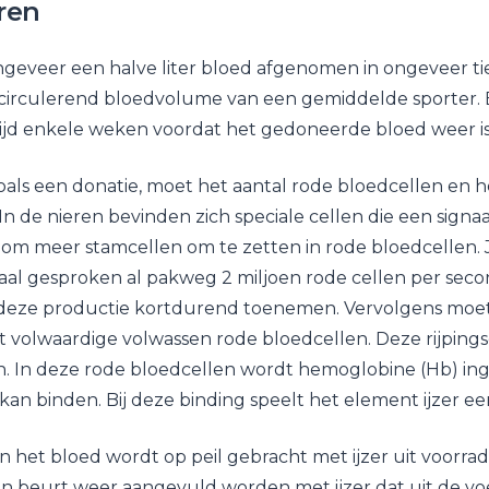
ren
geveer een halve liter bloed afgenomen in ongeveer tie
t circulerend bloedvolume van een gemiddelde sporter. 
tijd enkele weken voordat het gedoneerde bloed weer 
zoals een donatie, moet het aantal rode bloedcellen en h
n de nieren bevinden zich speciale cellen die een signaa
m meer stamcellen om te zetten in rode bloedcellen. 
al gesproken al pakweg 2 miljoen rode cellen per seco
 deze productie kortdurend toenemen. Vervolgens moe
tot volwaardige volwassen rode bloedcellen. Deze rijpin
. In deze rode bloedcellen wordt hemoglobine (Hb) in
kan binden. Bij deze binding speelt het element ijzer ee
n het bloed wordt op peil gebracht met ijzer uit voorrad
un beurt weer aangevuld worden met ijzer dat uit de v