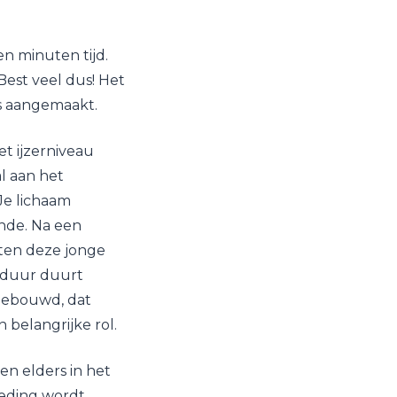
n minuten tijd.
Best veel dus! Het
is aangemaakt.
et ijzerniveau
l aan het
Je lichaam
nde. Na een
ten deze jonge
gsduur duurt
gebouwd, dat
n belangrijke rol.
en elders in het
oeding wordt