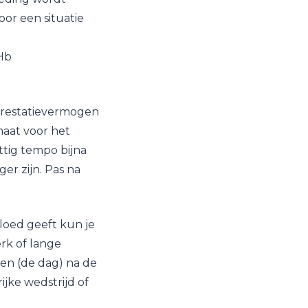
or een situatie
 Hb
 prestatievermogen
maat voor het
tig tempo bijna
er zijn. Pas na
bloed geeft kun je
rk of lange
 en (de dag) na de
ijke wedstrijd of