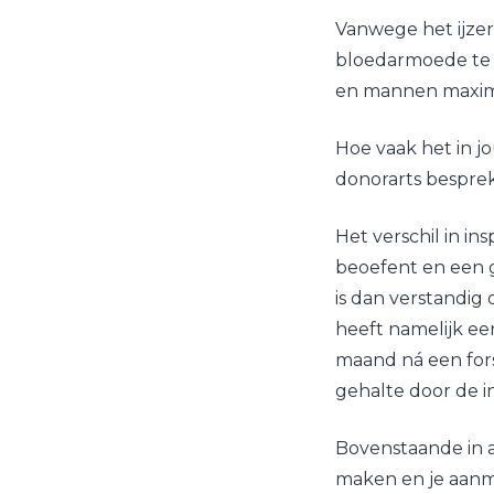
Vanwege het ijzer
bloedarmoede te 
en mannen maximaa
Hoe vaak het in j
donorarts bespre
Het verschil in i
beoefent en een g
is dan verstandi
heeft namelijk ee
maand ná een fors
gehalte door de i
Bovenstaande in a
maken en je aanmel