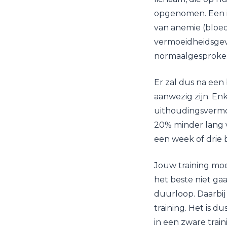
opgenomen. Een ij
van anemie (bloe
vermoeidheidsgevo
normaalgesproken
Er zal dus na een
aanwezig zijn. En
uithoudingsvermo
20% minder lang v
een week of drie
Jouw training moe
het beste niet ga
duurloop. Daarbij 
training. Het is d
in een zware train