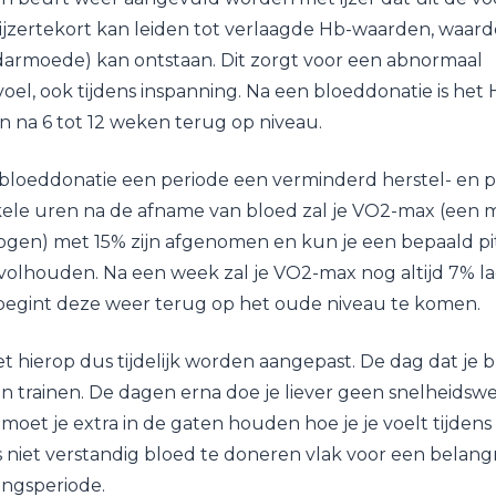
zertekort kan leiden tot verlaagde Hb-waarden, waardo
darmoede) kan ontstaan. Dit zorgt voor een abnormaal
el, ook tijdens inspanning. Na een bloeddonatie is het
 na 6 tot 12 weken terug op niveau.
 bloeddonatie een periode een verminderd herstel- en
kele uren na de afname van bloed zal je VO2-max (een 
gen) met 15% zijn afgenomen en kun je een bepaald pit
olhouden. Na een week zal je VO2-max nog altijd 7% lag
 begint deze weer terug op het oude niveau te komen.
t hierop dus tijdelijk worden aangepast. De dag dat je 
an trainen. De dagen erna doe je liever geen snelheidswe
moet je extra in de gaten houden hoe je je voelt tijdens
us niet verstandig bloed te doneren vlak voor een belangr
ingsperiode.