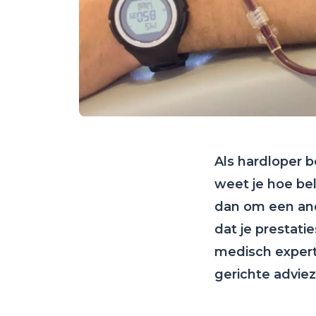
Als hardloper 
weet je hoe bela
dan om een ande
dat je prestati
medisch expert
gerichte advie