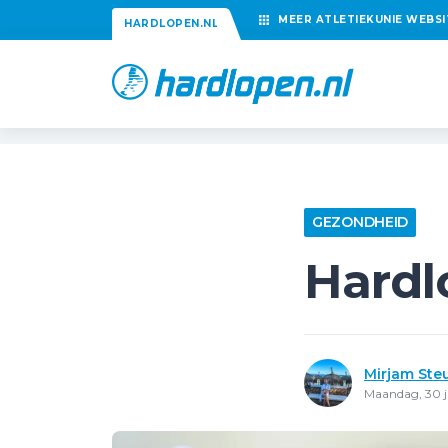
MEER
ATLETIEKUNIE
WEBSI
HARDLOPEN.NL
GEZONDHEID
Hardl
Mirjam Ste
Maandag, 30 j