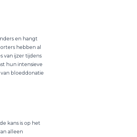
 anders en hangt
sporters hebben al
 van ijzer tijdens
st hun intensieve
m van bloeddonatie
e kans is op het
van alleen