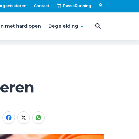
organisatoren
Contact
PassaRunning
n met hardlopen
Begeleiding
neren