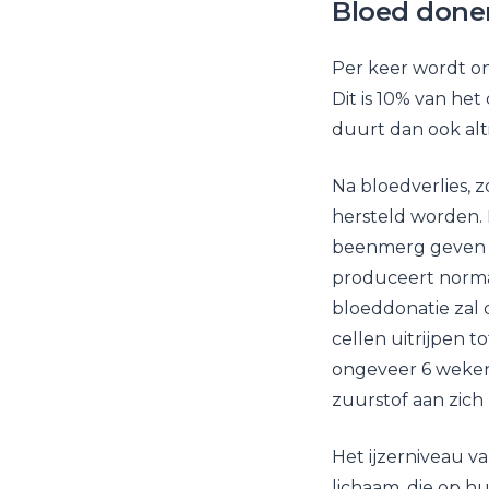
Bloed done
Per keer wordt on
Dit is 10% van he
duurt dan ook al
Na bloedverlies, 
hersteld worden. I
beenmerg geven o
produceert norma
bloeddonatie zal
cellen uitrijpen 
ongeveer 6 weken
zuurstof aan zich 
Het ijzerniveau va
lichaam, die op h