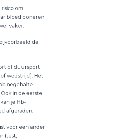
 risico om
aar bloed doneren
wel vaker.
 bijvoorbeeld de
ort of duursport
f wedstrijd). Het
lobinegehalte
Ook in de eerste
kan je Hb-
ed afgeraden.
ist voor een ander
 (test,