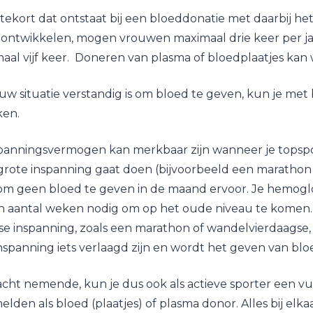
tekort dat ontstaat bij een bloeddonatie met daarbij het
ontwikkelen, mogen vrouwen maximaal drie keer per j
l vijf keer. Doneren van plasma of bloedplaatjes kan 
ouw situatie verstandig is om bloed te geven, kun je met
ken.
nspanningsvermogen kan merkbaar zijn wanneer je topsp
rote inspanning gaat doen (bijvoorbeeld een marathon o
g om geen bloed te geven in de maand ervoor. Je hemog
n aantal weken nodig om op het oude niveau te komen. 
e inspanning, zoals een marathon of wandelvierdaagse, 
nspanning iets verlaagd zijn en wordt het geven van blo
cht nemende, kun je dus ook als actieve sporter een vu
den als bloed (plaatjes) of plasma donor. Alles bij elkaar