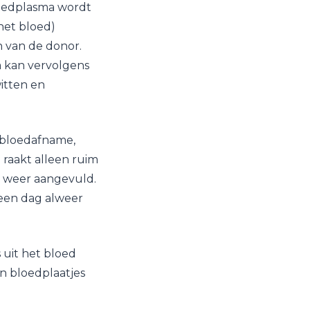
loedplasma wordt
het bloed)
 van de donor.
a kan vervolgens
itten en
e bloedafname,
 raakt alleen ruim
en weer aangevuld.
 een dag alweer
 uit het bloed
en bloedplaatjes