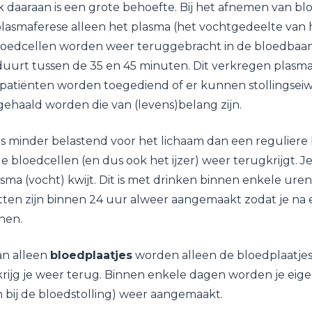
k daaraan is een grote behoefte. Bij het afnemen van b
lasmaferese alleen het plasma (het vochtgedeelte van 
oedcellen worden weer teruggebracht in de bloedbaan
uurt tussen de 35 en 45 minuten. Dit verkregen plasm
n patiënten worden toegediend of er kunnen stollingseiw
gehaald worden die van (levens)belang zijn.
is minder belastend voor het lichaam dan een regulier
 bloedcellen (en dus ook het ijzer) weer terugkrijgt. Je
lasma (vocht) kwijt. Dit is met drinken binnen enkele ur
tten zijn binnen 24 uur alweer aangemaakt zodat je na
inen.
an alleen
bloedplaatjes
worden alleen de bloedplaatjes
t krijg je weer terug. Binnen enkele dagen worden je eig
en bij de bloedstolling) weer aangemaakt.