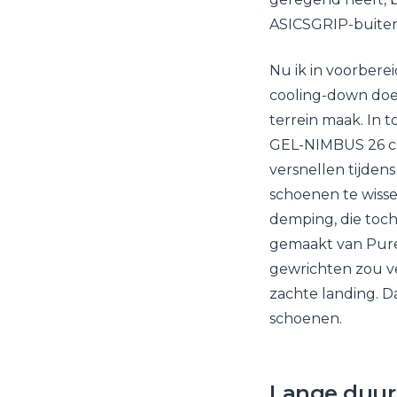
ASICSGRIP-buitenz
Nu ik in voorbere
cooling-down doe 
terrein maak. In t
GEL-NIMBUS 26 com
versnellen tijdens
schoenen te wisse
demping, die toch
gemaakt van Pure
gewrichten zou v
zachte landing. Da
schoenen.
Lange duur