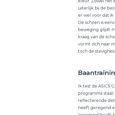
kleur. Zowel het 
uiterlijk bij de b
er wel voor dat i
De schoen is eenv
beweging glijdt m
kraag van de scho
vormt zich naar m
toch de stevighei
Baantraini
Ik test de ASICS 
programma staat. 
reflecterende det
heeft geregend en 
geregend heeft, b