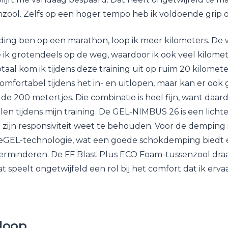
ool. Zelfs op een hoger tempo heb ik voldoende grip o
iding ben op een marathon, loop ik meer kilometers. D
ik grotendeels op de weg, waardoor ik ook veel kilome
otaal kom ik tijdens deze training uit op ruim 20 kilomete
fortabel tijdens het in- en uitlopen, maar kan er ook
 de 200 metertjes. Die combinatie is heel fijn, want daar
len tijdens mijn training. De GEL-NIMBUS 26 is een lich
 zijn responsiviteit weet te behouden. Voor de demping 
GEL-technologie, wat een goede schokdemping biedt e
erminderen. De FF Blast Plus ECO Foam-tussenzool draa
t speelt ongetwijfeld een rol bij het comfort dat ik erv
loop