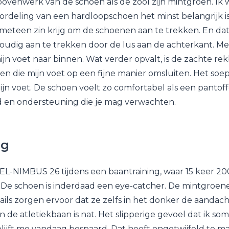
bovenwerk van de schoen als de zool zijn mintgroen. Ik 
eoordeling van een hardloopschoen het minst belangrijk i
k meteen zin krijg om de schoenen aan te trekken. En dat
oudig aan te trekken door de lus aan de achterkant. M
ijn voet naar binnen. Wat verder opvalt, is de zachte re
en die mijn voet op een fijne manier omsluiten. Het so
ijn voet. De schoen voelt zo comfortabel als een pantoff
d en ondersteuning die je mag verwachten.
ng
GEL-NIMBUS 26 tijdens een baantraining, waar 15 keer 2
De schoen is inderdaad een eye-catcher. De mintgroen
ails zorgen ervoor dat ze zelfs in het donker de aandac
de atletiekbaan is nat. Het slipperige gevoel dat ik som
lijft me vandaag bespaard. Dat heeft ongetwijfeld te 