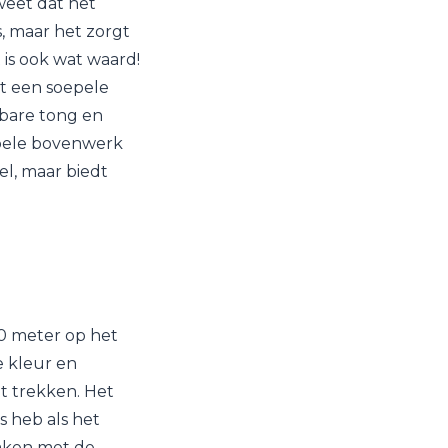
weet dat het
s, maar het zorgt
 is ook wat waard!
et een soepele
kbare tong en
epele bovenwerk
el, maar biedt
00 meter op het
e kleur en
ht trekken. Het
s heb als het
maken met de