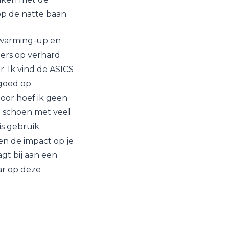
p de natte baan.
e warming-up en
ters op verhard
r. Ik vind de ASICS
 goed op
door hoef ik geen
te schoen met veel
is gebruik
n de impact op je
gt bij aan een
aar op deze