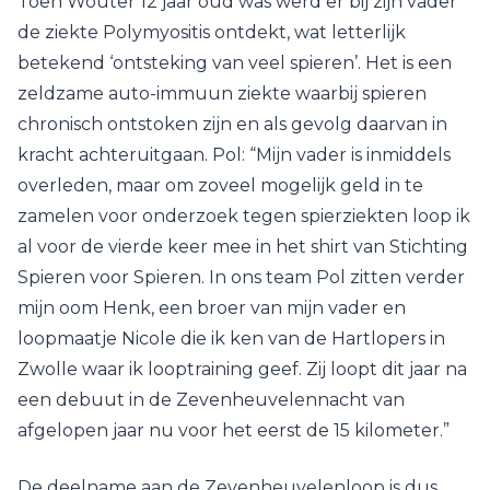
Toen Wouter 12 jaar oud was werd er bij zijn vader
de ziekte Polymyositis ontdekt, wat letterlijk
betekend ‘ontsteking van veel spieren’. Het is een
zeldzame auto-immuun ziekte waarbij spieren
chronisch ontstoken zijn en als gevolg daarvan in
kracht achteruitgaan. Pol: “Mijn vader is inmiddels
overleden, maar om zoveel mogelijk geld in te
zamelen voor onderzoek tegen spierziekten loop ik
al voor de vierde keer mee in het shirt van Stichting
Spieren voor Spieren. In ons team Pol zitten verder
mijn oom Henk, een broer van mijn vader en
loopmaatje Nicole die ik ken van de Hartlopers in
Zwolle waar ik looptraining geef. Zij loopt dit jaar na
een debuut in de Zevenheuvelennacht van
afgelopen jaar nu voor het eerst de 15 kilometer.”
De deelname aan de Zevenheuvelenloop is dus