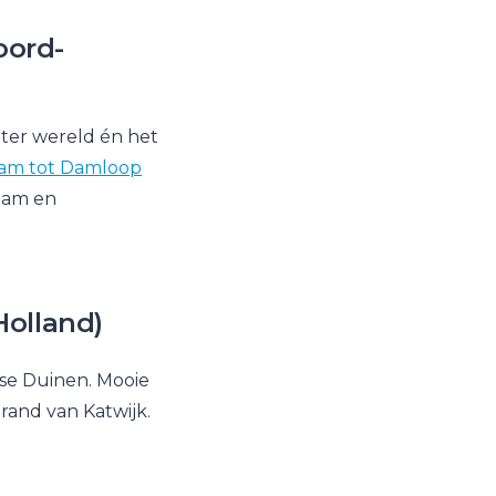
oord-
 ter wereld én het
am tot Damloop
ndam en
Holland)
dse Duinen. Mooie
rand van Katwijk.