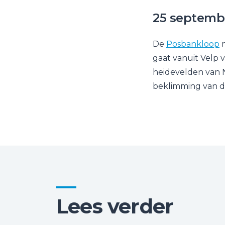
25 septembe
De
Posbankloop
m
gaat vanuit Velp 
heidevelden van
beklimming van 
Lees verder