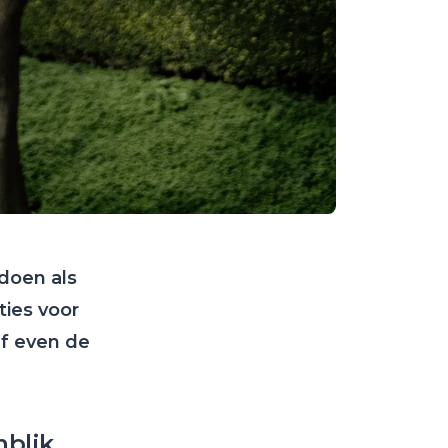
doen als
ties voor
lf even de
mblik