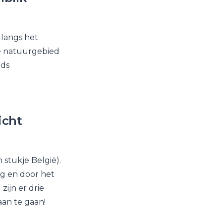
 langs het
ige natuurgebied
nds
icht
 stukje België).
rg en door het
zijn er drie
aan te gaan!