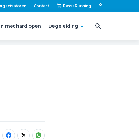
organisatoren
Contact
PassaRunning
n met hardlopen
Begeleiding