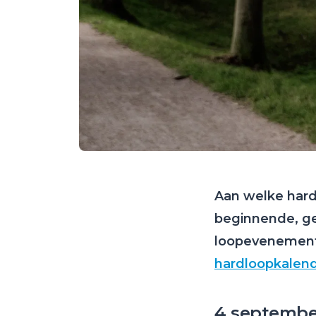
Aan welke har
beginnende, ge
loopevenemente
hardloopkalen
4 septembe