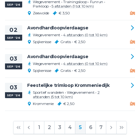
Wegevenement
•
Trainingsloop
•
Funrun
•
SEP '26
Parkloop
•
5 afstanden (1 tot 10 km)
Zeewolde
€ 3,50
Avondhardloopvierdaagse
02
Wegevenement
•
4 afstanden (0 tot 10 km)
SEP '26
Spijkenisse
Gratis - € 2,50
Avondhardloopvierdaagse
03
Wegevenement
•
4 afstanden (0 tot 10 km)
SEP '26
Spijkenisse
Gratis - € 2,50
Feestelijke trimloop Krommeniedijk
03
Sportief wandelen
•
Wegevenement
•
2
SEP '26
afstanden (5 tot 10 km)
Krommenie
€ 2,50
1
2
3
4
5
6
7