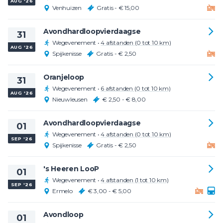
AUG '26
Venhuizen
Gratis - € 15,00
Avondhardloopvierdaagse
31
Wegevenement
•
4 afstanden (0 tot 10 km)
AUG '26
Spijkenisse
Gratis - € 2,50
Oranjeloop
31
Wegevenement
•
6 afstanden (0 tot 10 km)
AUG '26
Nieuwleusen
€ 2,50 - € 8,00
Avondhardloopvierdaagse
01
Wegevenement
•
4 afstanden (0 tot 10 km)
SEP '26
Spijkenisse
Gratis - € 2,50
's Heeren LooP
01
Wegevenement
•
4 afstanden (1 tot 10 km)
SEP '26
Ermelo
€ 3,00 - € 5,00
Avondloop
01