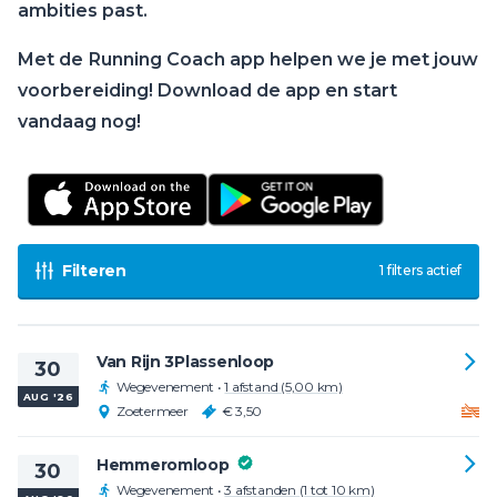
ambities past.
Met de
Running Coach app helpen we je met jouw
voorbereiding! Download de app en start
vandaag nog!
Filteren
1 filters actief
Van Rijn 3Plassenloop
30
Wegevenement
•
1 afstand (5,00 km)
AUG '26
Zoetermeer
€ 3,50
Hemmeromloop
30
Wegevenement
•
3 afstanden (1 tot 10 km)