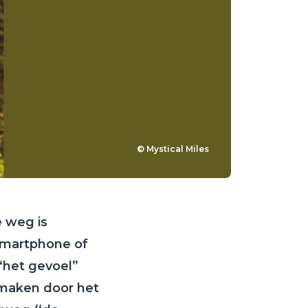
© Mystical Miles
e weg is
 smartphone of
 “het gevoel”
e maken door het