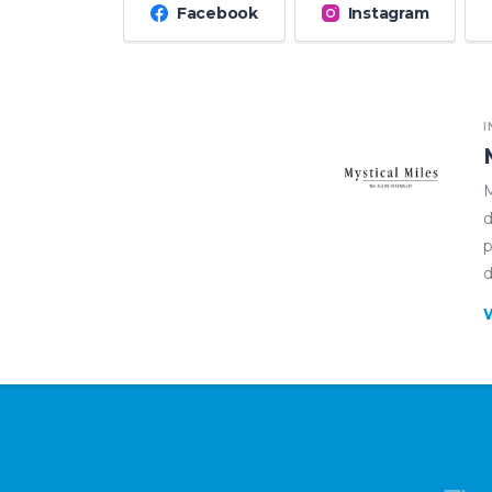
Facebook
Instagram
I
M
d
p
d
W