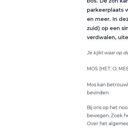
bos. De zon ka
parkeerplaats wa
en meer. In dez
zuid) op een s
verdwalen, uite
Je kijkt waar op 
MOS (HET; O; M
Mos kan betrouwb
bevinden.
Bij ons op het noo
bewegen. Zoek het
Over het algemeen