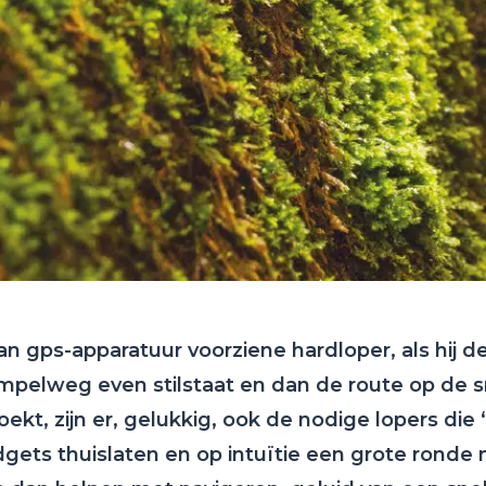
n gps-apparatuur voorziene hardloper, als hij d
simpelweg even stilstaat en dan de route op de
ekt, zijn er, gelukkig, ook de nodige lopers die
dgets thuislaten en op intuïtie een grote rond