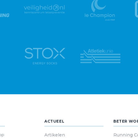
ACTUEEL
BETER WO
 op
Artikelen
Running C