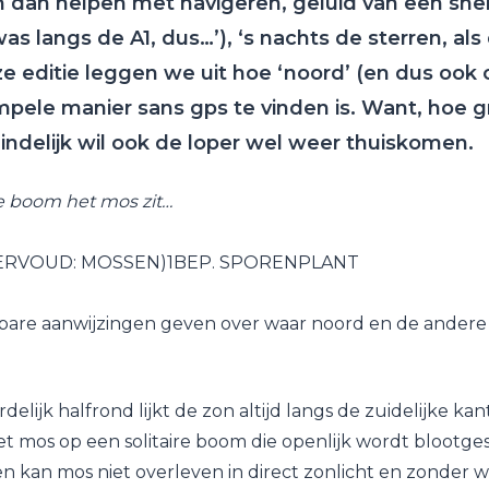
n dan helpen met navigeren, geluid van een sne
s langs de A1, dus…’), ‘s nachts de sterren, als d
e editie leggen we uit hoe ‘noord’ (en dus ook 
impele manier sans gps te vinden is. Want, hoe 
indelijk wil ook de loper wel weer thuiskomen.
de boom het mos zit…
EERVOUD: MOSSEN)1BEP. SPORENPLANT
are aanwijzingen geven over waar noord en de andere 
rdelijk halfrond lijkt de zon altijd langs de zuidelijke k
 mos op een solitaire boom die openlijk wordt blootges
 kan mos niet overleven in direct zonlicht en zonder 