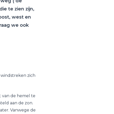
lweg (‘de
ie te zien zijn,
oost, west en
graag we ook
windstreken zich
ant van de hemel te
teld aan de zon.
water. Vanwege de