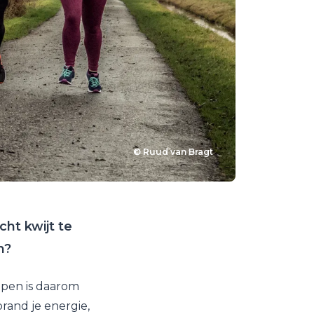
© Ruud van Bragt
ht kwijt te
n?
pen is daarom
brand je energie,