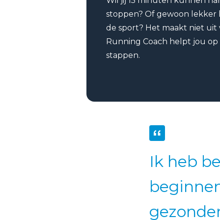
Wil jij 15 minuten kunnen h
stoppen? Of gewoon lekker h
de sport? Het maakt niet uit w
Running Coach helpt jou op
stappen.
Ik heb b
beginnen
gezonder 