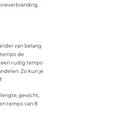
orieverbranding.
 minder van belang
g tempo de
n een rustig tempo
andelen. Zo kun je
f.
 lengte, gewicht,
een tempo van 8