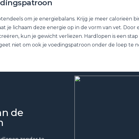
dingspatroon
otendeels om je energiebalans. Krijg je meer calorieën b
aat je lichaam deze energie op in de vorm van vet. Door
creëren, kun je gewicht verliezen. Hardlopen is een stap
rgeet niet om ook je voedingspatroon onder de loep te 
an de
h