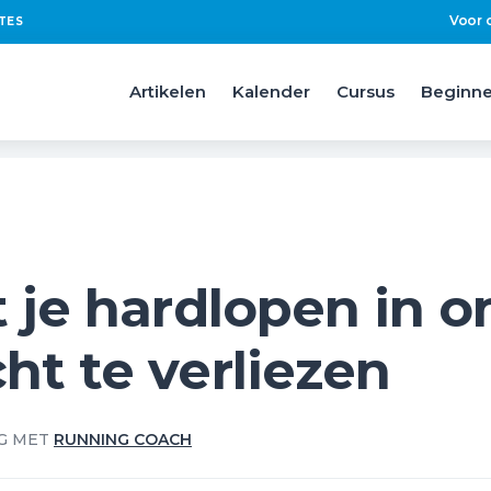
Voor 
TES
Artikelen
Kalender
Cursus
Beginne
t je hardlopen in 
ht te verliezen
G MET
RUNNING COACH