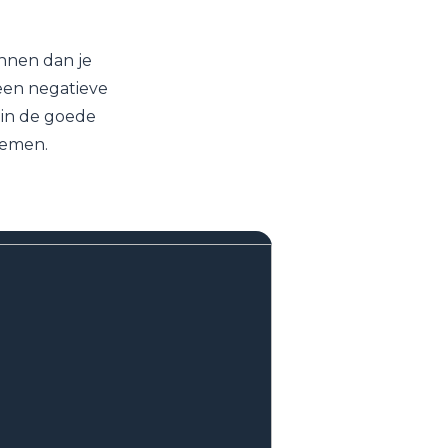
innen dan je
 een negatieve
 in de goede
nemen.