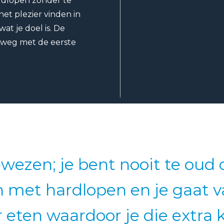
ardlopen zonder te
et plezier vinden in
at je doel is. De
 weg met de eerste
ewezen; je bent nooit te oud
 met hardlopen en je gaat v
eten waardoor je die extra ki