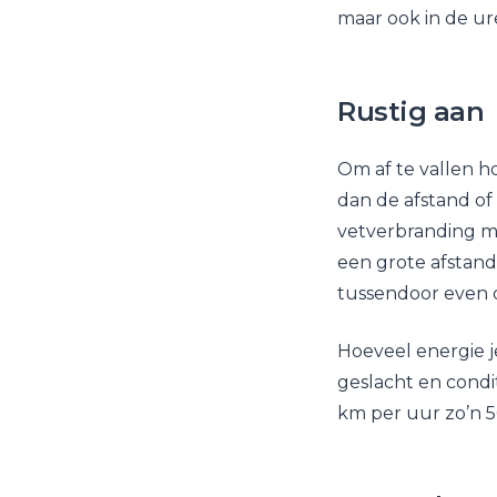
maar ook in de ur
Rustig aan
Om af te vallen h
dan de afstand of
vetverbranding me
een grote afstand
tussendoor even o
Hoeveel energie je
geslacht en cond
km per uur zo’n 5