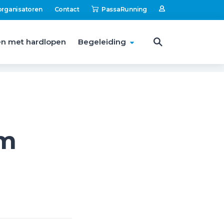
organisatoren
Contact
PassaRunning
n met hardlopen
Begeleiding
om