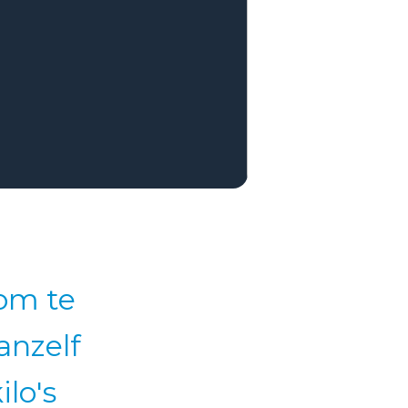
 om te
anzelf
lo's