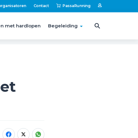
organisatoren
Contact
PassaRunning
n met hardlopen
Begeleiding
et