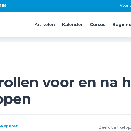
Voor 
TES
Artikelen
Kalender
Cursus
Beginne
ollen voor en na h
open
 Weperen
Deel dit artikel op: