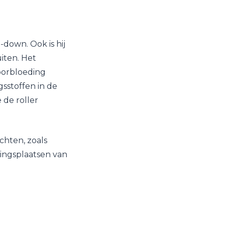
-down. Ook is hij
uiten. Het
oorbloeding
sstoffen in de
 de roller
achten, zoals
tingsplaatsen van