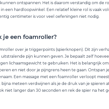
unnen ontspannen. Het is daarom verstandig om de rol 
 in een hardloopwinkel. Een relatief kleine rol is vaak v
entig centimeter is voor veel oefeningen niet nodig.
 je een foamroller?
mroller over je triggerpoints (spierknopen). Dit zijn ver
n uitstralende pijn kunnen geven. Je bepaalt zelf hoevee
 eigen lichaamsgewicht te gebruiken. Het is belangrijk o
voeren en niet door je pijngrens heen te gaan. Ontspan je
naam. Een massage met een foamroller verloopt meestal 
 bijna meteen verdwijnen als je de druk van je spieren 
k niet langer dan 30 seconden en rek de spier na het g