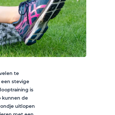
velen te
a een stevige
looptraining is
Zo kunnen de
rondje uitlopen
pieren met een