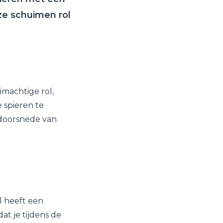
ze schuimen rol
imachtige rol,
 spieren te
n doorsnede van
l heeft een
t je tijdens de