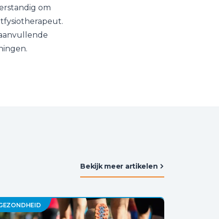
verstandig om
tfysiotherapeut.
r aanvullende
eningen.
Bekijk meer artikelen
GEZONDHEID