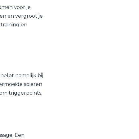
tomen voor je
ren en vergroot je
 training en
helpt namelijk bij
vermoeide spieren
dom triggerpoints.
ssage. Een