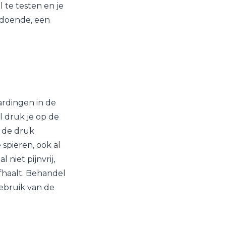
te testen en je
oldoende, een
hardingen in de
l druk je op de
m de druk
 spieren, ook al
niet pijnvrij,
afhaalt. Behandel
ebruik van de