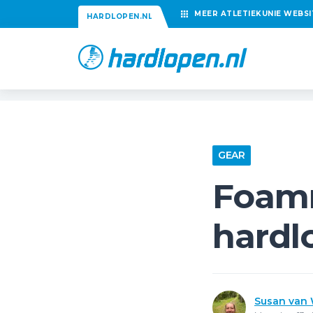
MEER
ATLETIEKUNIE
WEBSI
HARDLOPEN.NL
GEAR
Foamr
hardl
Susan van