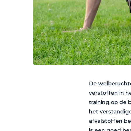
De welberuchte
verstoffen in h
training op de 
het verstandig
afvalstoffen be
is een goed beg