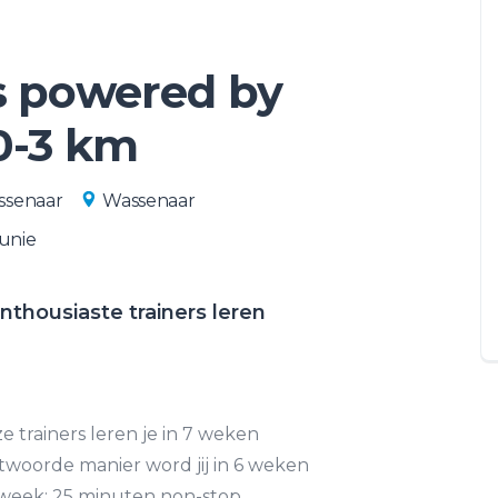
s powered by
0-3 km
senaar
Wassenaar
kunie
thousiaste trainers leren
e trainers leren je in 7 weken
twoorde manier word jij in 6 weken
 week: 25 minuten non-stop