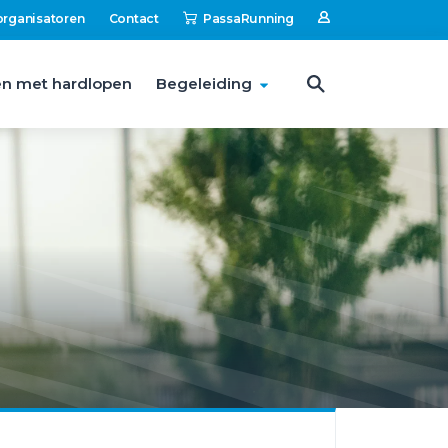
organisatoren
Contact
PassaRunning
n met hardlopen
Begeleiding