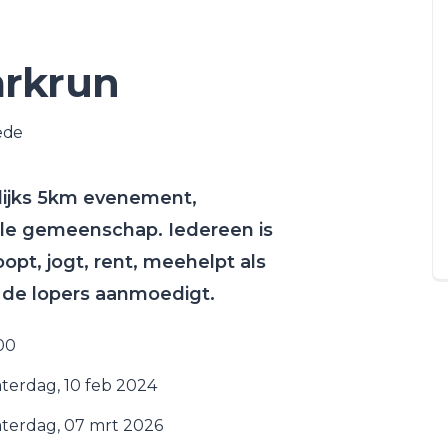
arkrun
ede
kelijks 5km evenement,
ale gemeenschap. Iedereen is
pt, jogt, rent, meehelpt als
t de lopers aanmoedigt.
00
aterdag, 10 feb 2024
aterdag, 07 mrt 2026