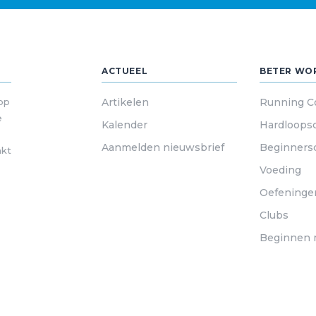
ACTUEEL
BETER WO
 op
Artikelen
Running C
e
Kalender
Hardloops
Aanmelden nieuwsbrief
Beginners
akt
Voeding
Oefeninge
Clubs
Beginnen 