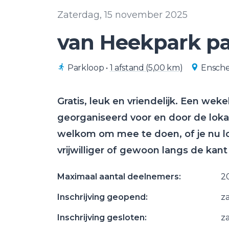
Zaterdag, 15 november 2025
van Heekpark p
Parkloop
•
1 afstand (5,00 km)
Ensch
Gratis, leuk en vriendelijk. Een we
georganiseerd voor en door de lok
welkom om mee te doen, of je nu loo
vrijwilliger of gewoon langs de kan
Maximaal aantal deelnemers:
2
Inschrijving geopend:
z
Inschrijving gesloten:
z