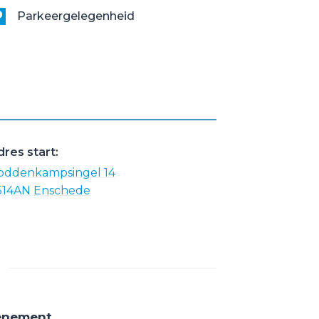
Parkeergelegenheid
dres start:
oddenkampsingel 14
514AN Enschede
venement