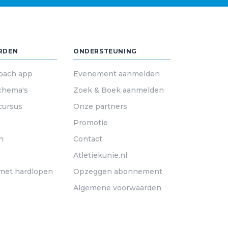
RDEN
ONDERSTEUNING
oach app
Evenement aanmelden
chema's
Zoek & Boek aanmelden
cursus
Onze partners
Promotie
n
Contact
Atletiekunie.nl
met hardlopen
Opzeggen abonnement
Algemene voorwaarden