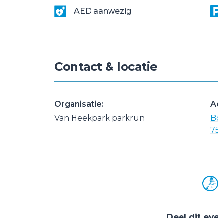
AED aanwezig
Contact & locatie
Organisatie:
A
Van Heekpark parkrun
B
7
Deel dit e