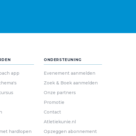
RDEN
ONDERSTEUNING
oach app
Evenement aanmelden
chema's
Zoek & Boek aanmelden
cursus
Onze partners
Promotie
n
Contact
Atletiekunie.nl
met hardlopen
Opzeggen abonnement