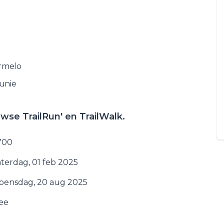
n
rmelo
kunie
se TrailRun' en TrailWalk.
.700
aterdag, 01 feb 2025
oensdag, 20 aug 2025
ee