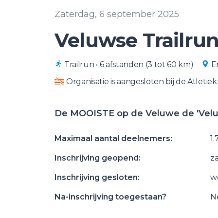
Zaterdag, 6 september 2025
Veluwse Trailru
Trailrun
•
6 afstanden (3 tot 60 km)
E
Organisatie is aangesloten bij de Atletie
De MOOISTE op de Veluwe de 'Veluw
Maximaal aantal deelnemers:
1
Inschrijving geopend:
z
Inschrijving gesloten:
w
Na-inschrijving toegestaan?
N