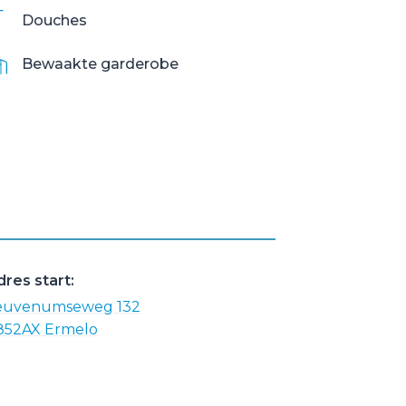
Douches
Bewaakte garderobe
dres start:
euvenumseweg 132
852AX Ermelo