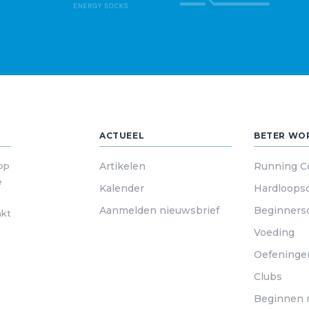
ACTUEEL
BETER WO
 op
Artikelen
Running C
e
Kalender
Hardloops
Aanmelden nieuwsbrief
Beginners
akt
Voeding
Oefeninge
Clubs
Beginnen 