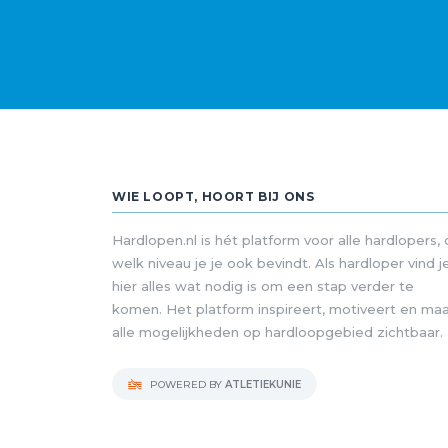
WIE LOOPT, HOORT BIJ ONS
Hardlopen.nl is hét platform voor alle hardlopers,
welk niveau je je ook bevindt. Als hardloper vind j
hier alles wat nodig is om een stap verder te
komen. Het platform inspireert, motiveert en ma
alle mogelijkheden op hardloopgebied zichtbaar.
POWERED BY
ATLETIEKUNIE