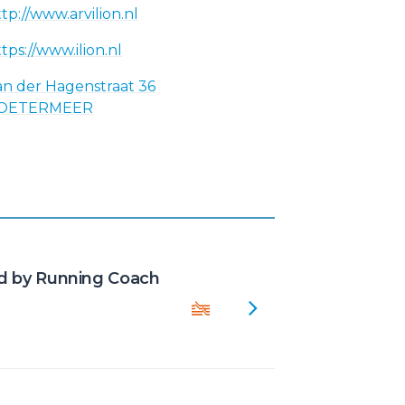
tp://www.arvilion.nl
tps://www.ilion.nl
an der Hagenstraat 36
OETERMEER
d by Running Coach