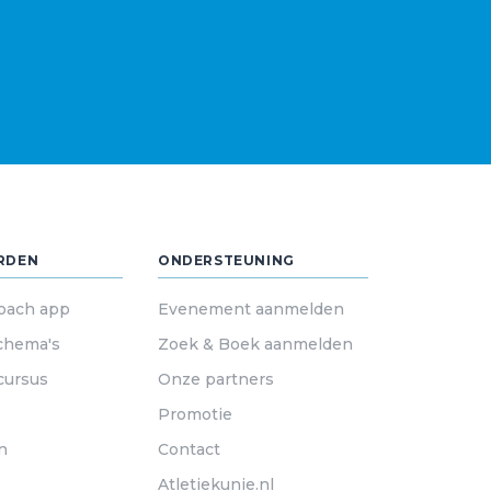
RDEN
ONDERSTEUNING
oach app
Evenement aanmelden
chema's
Zoek & Boek aanmelden
cursus
Onze partners
Promotie
n
Contact
Atletiekunie.nl