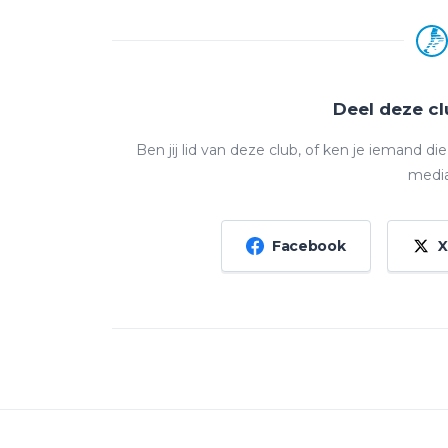
Deel deze c
Ben jij lid van deze club, of ken je iemand d
media
Facebook
X