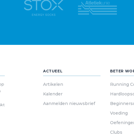
ACTUEEL
BETER WO
 op
Artikelen
Running C
e
Kalender
Hardloops
Aanmelden nieuwsbrief
Beginners
akt
Voeding
Oefeninge
Clubs