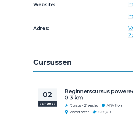
Website:
ht
ht
Adres:
V
Z
Cursussen
Beginnerscursus powere
02
0-3 km
SEP 2026
Cursus
•
21 sessies
ARV Ilion
Zoetermeer
€ 55,00