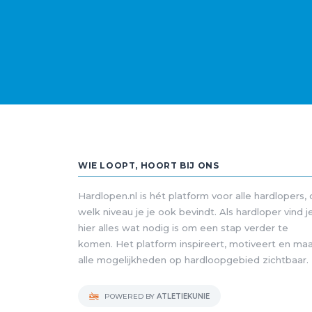
WIE LOOPT, HOORT BIJ ONS
Hardlopen.nl is hét platform voor alle hardlopers,
welk niveau je je ook bevindt. Als hardloper vind j
hier alles wat nodig is om een stap verder te
komen. Het platform inspireert, motiveert en ma
alle mogelijkheden op hardloopgebied zichtbaar.
POWERED BY
ATLETIEKUNIE