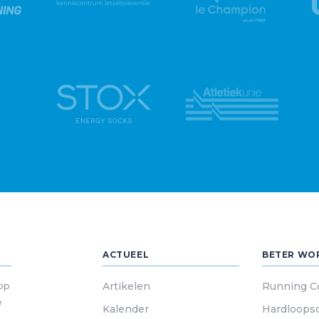
ACTUEEL
BETER WO
 op
Artikelen
Running C
e
Kalender
Hardloops