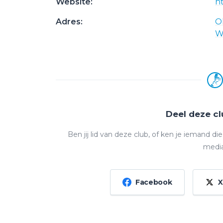
Website:
h
Adres:
O
W
Deel deze c
Ben jij lid van deze club, of ken je iemand d
media
Facebook
X