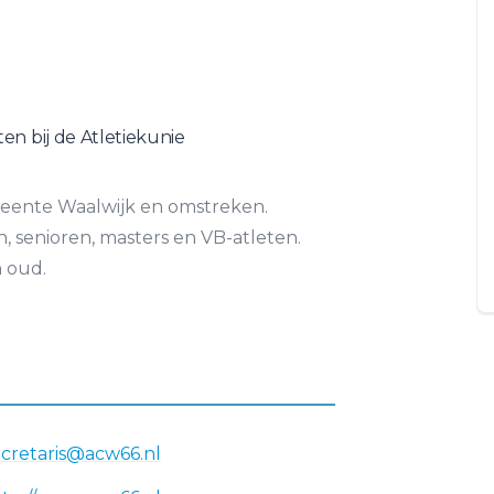
ten bij de Atletiekunie
meente Waalwijk en omstreken.
n, senioren, masters en VB-atleten.
 oud.
ecretaris@acw66.nl