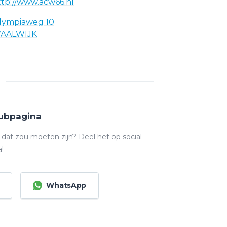
ttp://www.acw66.nl
lympiaweg 10
AALWIJK
lubpagina
ie dat zou moeten zijn? Deel het op social
!
WhatsApp