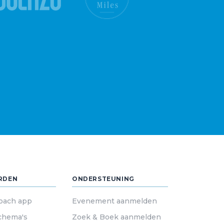
RDEN
ONDERSTEUNING
oach app
Evenement aanmelden
chema's
Zoek & Boek aanmelden