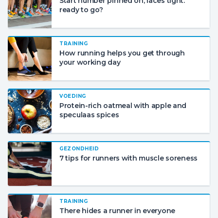
Start number pinned on, laces tight:
ready to go?
TRAINING
How running helps you get through
your working day
VOEDING
Protein-rich oatmeal with apple and
speculaas spices
GEZONDHEID
7 tips for runners with muscle soreness
TRAINING
There hides a runner in everyone