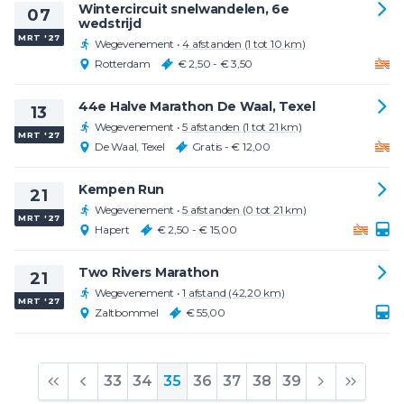
Wintercircuit snelwandelen, 6e
07
wedstrijd
MRT '27
Wegevenement
•
4 afstanden (1 tot 10 km)
Rotterdam
€ 2,50 - € 3,50
44e Halve Marathon De Waal, Texel
13
Wegevenement
•
5 afstanden (1 tot 21 km)
MRT '27
De Waal, Texel
Gratis - € 12,00
Kempen Run
21
Wegevenement
•
5 afstanden (0 tot 21 km)
MRT '27
Hapert
€ 2,50 - € 15,00
Two Rivers Marathon
21
Wegevenement
•
1 afstand (42,20 km)
MRT '27
Zaltbommel
€ 55,00
33
34
35
36
37
38
39