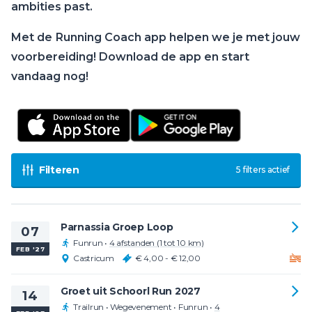
ambities past.
Met de
Running Coach app helpen we je met jouw
voorbereiding! Download de app en start
vandaag nog!
Filteren
5 filters actief
Parnassia Groep Loop
07
Funrun
•
4 afstanden (1 tot 10 km)
FEB '27
Castricum
€ 4,00 - € 12,00
Groet uit Schoorl Run 2027
14
Trailrun
•
Wegevenement
•
Funrun
•
4