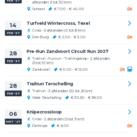
FEB '27
afstanden (1 tot 30 km)
Schoorl
€ 7,00 - € 40,00
Turfveld Wintercross, Texel
14
Cross
•
5 afstanden (0 tot 8 km)
FEB '27
Den Burg
€ 2,00 - € 3,00
Pre-Run Zandvoort Circuit Run 2027
28
Trailrun
•
Funrun
•
Trainingsloop
•
2 afstanden
FEB '27
(5 tot 10 km)
Zandvoort
€ 9,00 - € 12,00
Trailrun Terschelling
28
Trailrun
•
3 afstanden (10 tot 25 km)
FEB '27
West-Terschelling
€ 30,50 - € 38,00
Knipecrossloop
06
Cross
•
2 afstanden (5 tot 11 km)
MRT '27
De Knipe
€ 6,00