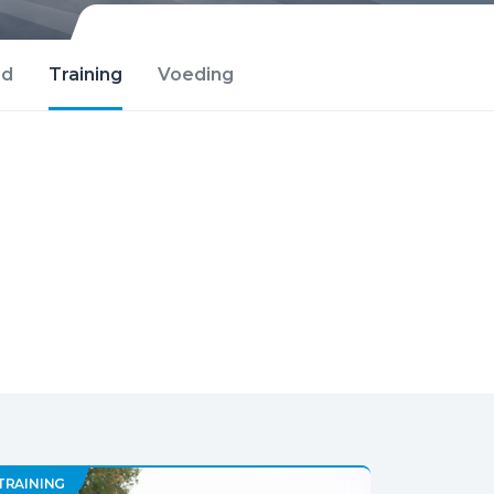
id
Training
Voeding
TRAINING