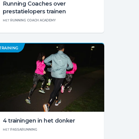
Running Coaches over
prestatielopers trainen
MET
RUNNING COACH ACADEMY
TRAINING
4 trainingen in het donker
MET
PASSARUNNING